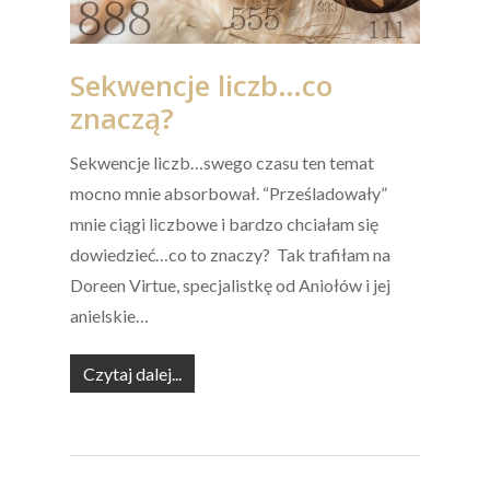
Sekwencje liczb…co
znaczą?
Sekwencje liczb…swego czasu ten temat
mocno mnie absorbował. “Prześladowały”
mnie ciągi liczbowe i bardzo chciałam się
dowiedzieć…co to znaczy? Tak trafiłam na
Doreen Virtue, specjalistkę od Aniołów i jej
anielskie…
Czytaj dalej...