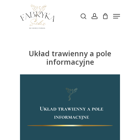
Skip
Menu
to
search
account
main
content
Układ trawienny a pole
informacyjne