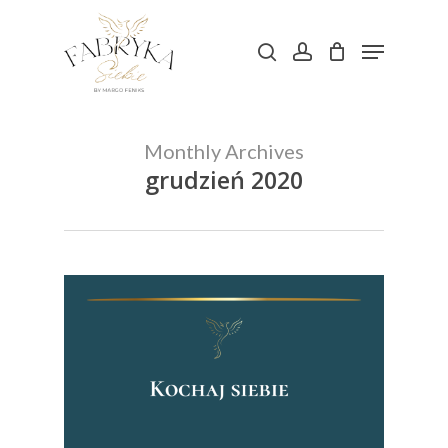
Skip
Menu
to
search
account
main
content
Monthly Archives
grudzień 2020