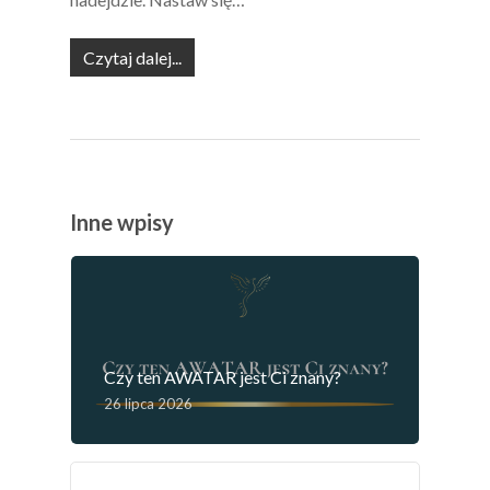
Czytaj dalej...
Inne wpisy
Czy ten AWATAR jest Ci znany?
26 lipca 2026