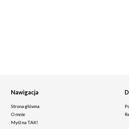
Nawigacja
D
Strona główna
P
O mnie
R
Myśl na TAK!