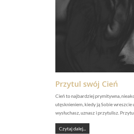
Przytul swój Cień
Cień to najbardziej prymitywna, niea
utęsknieniem, kiedy ją Sobie wreszcie
wysłuchasz, uznasz i przytulisz. Przytu
Czytaj dalej...