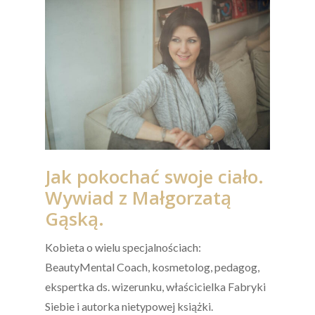
Jak pokochać swoje ciało.
Wywiad z Małgorzatą
Gąską.
Kobieta o wielu specjalnościach:
BeautyMental Coach, kosmetolog, pedagog,
ekspertka ds. wizerunku, właścicielka Fabryki
Siebie i autorka nietypowej książki.