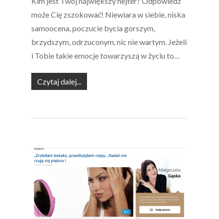
Kim jest Twój największy hejter? Odpowiedź
może Cię zszokować! Niewiara w siebie, niska
samoocena, poczucie bycia gorszym,
brzydszym, odrzuconym, nic nie wartym. Jeżeli
i Tobie takie emocje towarzyszą w życiu to…
Czytaj dalej...