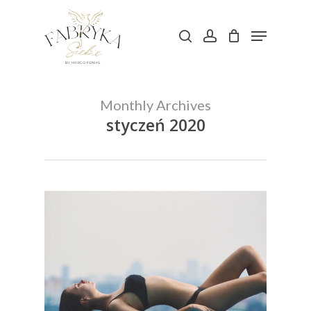
Skip
Menu
to
search
account
main
content
Monthly Archives
styczeń 2020