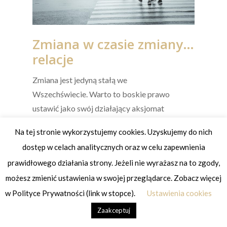
Zmiana w czasie zmiany…
relacje
Zmiana jest jedyną stałą we
Wszechświecie. Warto to boskie prawo
ustawić jako swój działający aksjomat
życiowy. Kiedy pragniesz zmiany i zaczynasz
Na tej stronie wykorzystujemy cookies. Uzyskujemy do nich
działać w jej kierunku, wiedz, że zmiana
dostęp w celach analitycznych oraz w celu zapewnienia
nadejdzie. Nastaw się…
prawidłowego działania strony. Jeżeli nie wyrażasz na to zgody,
Czytaj dalej...
możesz zmienić ustawienia w swojej przeglądarce. Zobacz więcej
w Polityce Prywatności (link w stopce).
Ustawienia cookies
Zaakceptuj