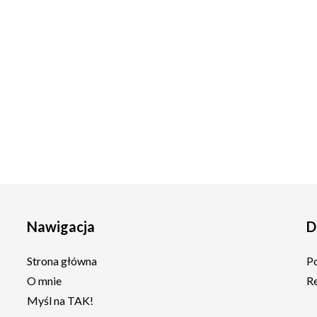
Nawigacja
D
Strona główna
P
O mnie
R
Myśl na TAK!