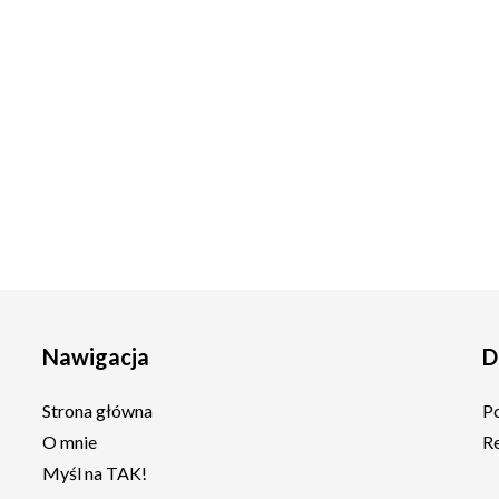
Nawigacja
D
Strona główna
P
O mnie
R
Myśl na TAK!