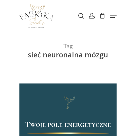
Skip
Menu
to
search
account
main
content
Tag
sieć neuronalna mózgu