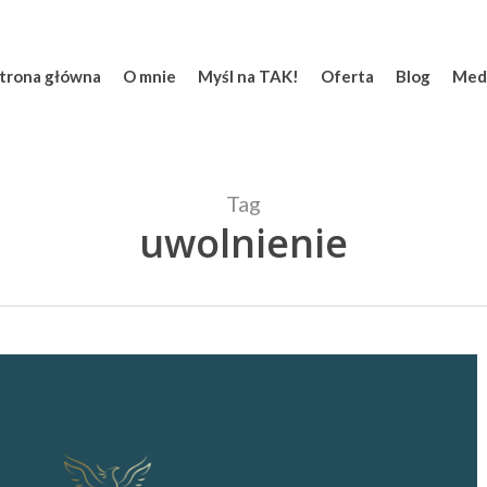
trona główna
O mnie
Myśl na TAK!
Oferta
Blog
Med
Tag
uwolnienie