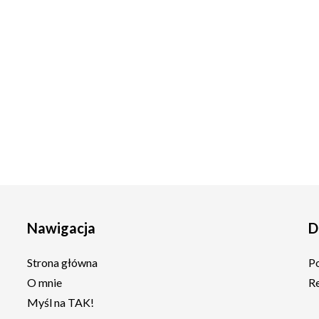
Nawigacja
D
Strona główna
P
O mnie
R
Myśl na TAK!