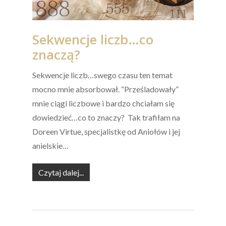
Sekwencje liczb…co
znaczą?
Sekwencje liczb…swego czasu ten temat
mocno mnie absorbował. “Prześladowały”
mnie ciągi liczbowe i bardzo chciałam się
dowiedzieć…co to znaczy? Tak trafiłam na
Doreen Virtue, specjalistkę od Aniołów i jej
anielskie…
Czytaj dalej...