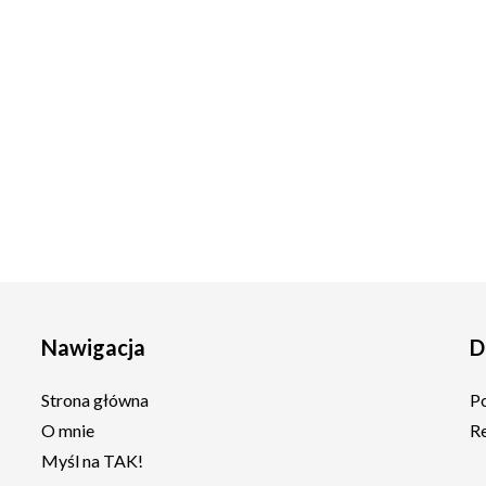
Nawigacja
D
Strona główna
P
O mnie
R
Myśl na TAK!