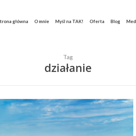
trona główna
O mnie
Myśl na TAK!
Oferta
Blog
Med
Tag
działanie