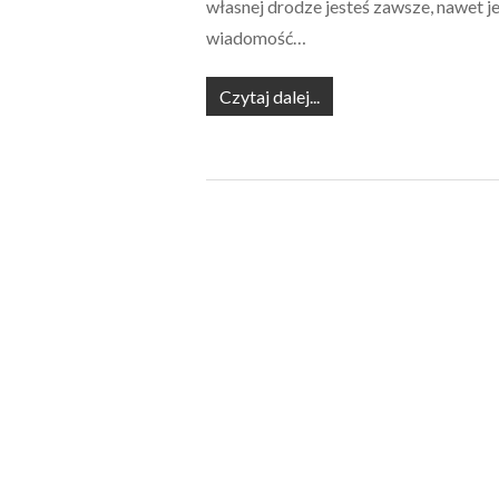
własnej drodze jesteś zawsze, nawet jeż
wiadomość…
Czytaj dalej...